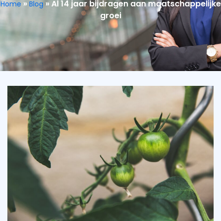
»
»
Al 14 jaar bijdragen aan maatschappelijke
Home
Blog
groei