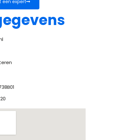
t een expert
gegevens
nl
teren
738B01
620