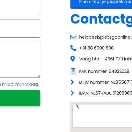
Plan direct je gesprek me
Contact
helpdesk@letsgoonline.
+31 88 6000 800
Vang 14a – 4661 TX Hals
KvK nummer: 64822028
BTW nummer: NL855871
.b.t. mijn vraag.
IBAN: NL67RABO0128896