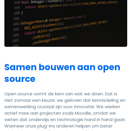
Samen bouwen aan open
source
Open source vormt de kern van wat we doen. Dat is
niet zomaar een keuze; we geloven dat kennisdeling en
samenwerking cruciaal zijn voor innovatie. We werken
actief mee aan projecten zoals Moodle, omdat we
weten dat onderwijs en technologie hand in hand gaan.
Wanneer onze plug-ins anderen helpen om beter