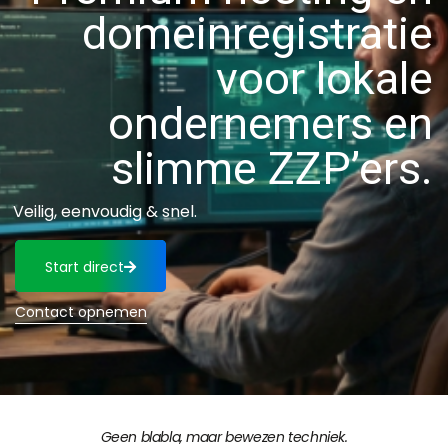
domeinregistratie
voor lokale
ondernemers en
slimme ZZP’ers.
Veilig, eenvoudig & snel.
Start direct
Contact opnemen
Geen blabla, maar bewezen techniek.