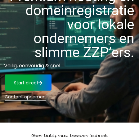
domeinregistratie
voor lokale
ondernemers en
slimme ZZP’ers.
Veilig, eenvoudig & snel.
Start direct
Contact opnemen
Geen blabla, maar bewezen techniek.